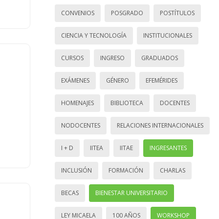
CONVENIOS
POSGRADO
POSTÍTULOS
CIENCIA Y TECNOLOGÍA
INSTITUCIONALES
CURSOS
INGRESO
GRADUADOS
EXÁMENES
GÉNERO
EFEMÉRIDES
HOMENAJES
BIBLIOTECA
DOCENTES
NODOCENTES
RELACIONES INTERNACIONALES
I + D
IITEA
IITAE
INGRESANTES
INCLUSIÓN
FORMACIÓN
CHARLAS
BECAS
BIENESTAR UNIVERSITARIO
LEY MICAELA
100 AÑOS
WORKSHOP