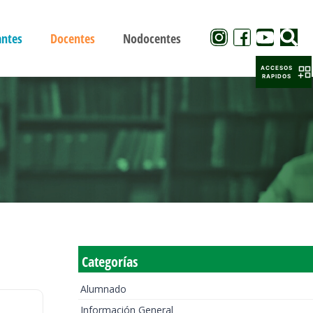
antes
Docentes
Nodocentes
ACCESOS
RAPIDOS
Categorías
Alumnado
Información General