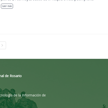
Leer más
nal de Rosario
ecnología de la Información de