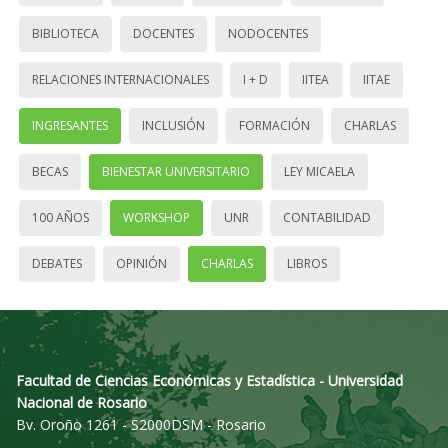
BIBLIOTECA
DOCENTES
NODOCENTES
RELACIONES INTERNACIONALES
I + D
IITEA
IITAE
INGRESANTES
INCLUSIÓN
FORMACIÓN
CHARLAS
BECAS
BIENESTAR UNIVERSITARIO
LEY MICAELA
100 AÑOS
WORKSHOP
UNR
CONTABILIDAD
DEBATES
OPINIÓN
CHARLAS
LIBROS
Facultad de Ciencias Económicas y Estadística - Universidad
Nacional de Rosario
Bv. Oroño 1261 - S2000DSM - Rosario