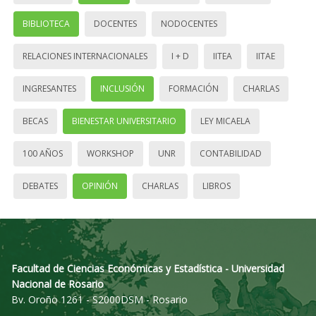
BIBLIOTECA
DOCENTES
NODOCENTES
RELACIONES INTERNACIONALES
I + D
IITEA
IITAE
INGRESANTES
INCLUSIÓN
FORMACIÓN
CHARLAS
BECAS
BIENESTAR UNIVERSITARIO
LEY MICAELA
100 AÑOS
WORKSHOP
UNR
CONTABILIDAD
DEBATES
OPINIÓN
CHARLAS
LIBROS
Facultad de Ciencias Económicas y Estadística - Universidad
Nacional de Rosario
Bv. Oroño 1261 - S2000DSM - Rosario