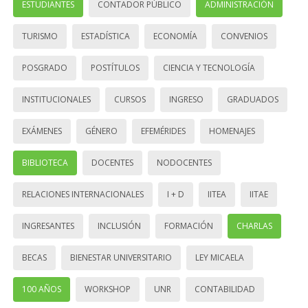
ESTUDIANTES
CONTADOR PÚBLICO
ADMINISTRACIÓN
TURISMO
ESTADÍSTICA
ECONOMÍA
CONVENIOS
POSGRADO
POSTÍTULOS
CIENCIA Y TECNOLOGÍA
INSTITUCIONALES
CURSOS
INGRESO
GRADUADOS
EXÁMENES
GÉNERO
EFEMÉRIDES
HOMENAJES
BIBLIOTECA
DOCENTES
NODOCENTES
RELACIONES INTERNACIONALES
I + D
IITEA
IITAE
INGRESANTES
INCLUSIÓN
FORMACIÓN
CHARLAS
BECAS
BIENESTAR UNIVERSITARIO
LEY MICAELA
100 AÑOS
WORKSHOP
UNR
CONTABILIDAD