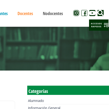
antes
Docentes
Nodocentes
ACCESOS
RAPIDOS
Categorías
Alumnado
Información General