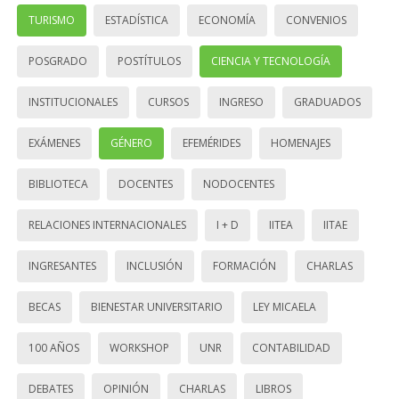
TURISMO
ESTADÍSTICA
ECONOMÍA
CONVENIOS
POSGRADO
POSTÍTULOS
CIENCIA Y TECNOLOGÍA
INSTITUCIONALES
CURSOS
INGRESO
GRADUADOS
EXÁMENES
GÉNERO
EFEMÉRIDES
HOMENAJES
BIBLIOTECA
DOCENTES
NODOCENTES
RELACIONES INTERNACIONALES
I + D
IITEA
IITAE
INGRESANTES
INCLUSIÓN
FORMACIÓN
CHARLAS
BECAS
BIENESTAR UNIVERSITARIO
LEY MICAELA
100 AÑOS
WORKSHOP
UNR
CONTABILIDAD
DEBATES
OPINIÓN
CHARLAS
LIBROS