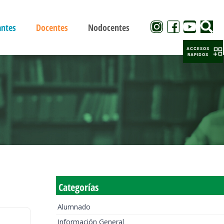
antes
Docentes
Nodocentes
ACCESOS
RAPIDOS
Categorías
Alumnado
Información General