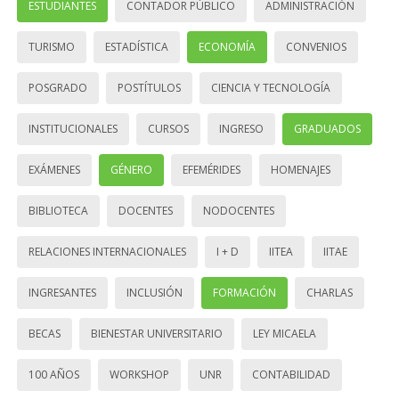
ESTUDIANTES
CONTADOR PÚBLICO
ADMINISTRACIÓN
TURISMO
ESTADÍSTICA
ECONOMÍA
CONVENIOS
POSGRADO
POSTÍTULOS
CIENCIA Y TECNOLOGÍA
INSTITUCIONALES
CURSOS
INGRESO
GRADUADOS
EXÁMENES
GÉNERO
EFEMÉRIDES
HOMENAJES
BIBLIOTECA
DOCENTES
NODOCENTES
RELACIONES INTERNACIONALES
I + D
IITEA
IITAE
INGRESANTES
INCLUSIÓN
FORMACIÓN
CHARLAS
BECAS
BIENESTAR UNIVERSITARIO
LEY MICAELA
100 AÑOS
WORKSHOP
UNR
CONTABILIDAD