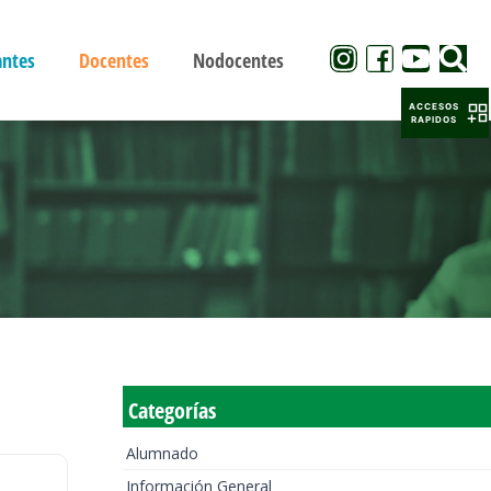
antes
Docentes
Nodocentes
ACCESOS
RAPIDOS
Categorías
Alumnado
Información General