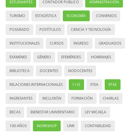
ESTUDIANTES
CONTADOR PÚBLICO
ADMINISTRACIÓN
TURISMO
ESTADÍSTICA
ECONOMÍA
CONVENIOS
POSGRADO
POSTÍTULOS
CIENCIA Y TECNOLOGÍA
INSTITUCIONALES
CURSOS
INGRESO
GRADUADOS
EXÁMENES
GÉNERO
EFEMÉRIDES
HOMENAJES
BIBLIOTECA
DOCENTES
NODOCENTES
RELACIONES INTERNACIONALES
I + D
IITEA
IITAE
INGRESANTES
INCLUSIÓN
FORMACIÓN
CHARLAS
BECAS
BIENESTAR UNIVERSITARIO
LEY MICAELA
100 AÑOS
WORKSHOP
UNR
CONTABILIDAD