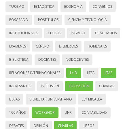
TURISMO
ESTADÍSTICA
ECONOMÍA
CONVENIOS
POSGRADO
POSTÍTULOS
CIENCIA Y TECNOLOGÍA
INSTITUCIONALES
CURSOS
INGRESO
GRADUADOS
EXÁMENES
GÉNERO
EFEMÉRIDES
HOMENAJES
BIBLIOTECA
DOCENTES
NODOCENTES
RELACIONES INTERNACIONALES
I + D
IITEA
IITAE
INGRESANTES
INCLUSIÓN
FORMACIÓN
CHARLAS
BECAS
BIENESTAR UNIVERSITARIO
LEY MICAELA
100 AÑOS
WORKSHOP
UNR
CONTABILIDAD
DEBATES
OPINIÓN
CHARLAS
LIBROS