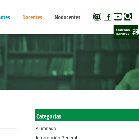
antes
Docentes
Nodocentes
ACCESOS
RAPIDOS
Categorías
Alumnado
Información General