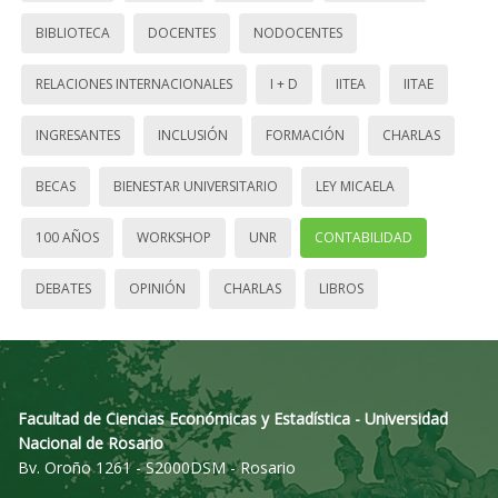
BIBLIOTECA
DOCENTES
NODOCENTES
RELACIONES INTERNACIONALES
I + D
IITEA
IITAE
INGRESANTES
INCLUSIÓN
FORMACIÓN
CHARLAS
BECAS
BIENESTAR UNIVERSITARIO
LEY MICAELA
100 AÑOS
WORKSHOP
UNR
CONTABILIDAD
DEBATES
OPINIÓN
CHARLAS
LIBROS
Facultad de Ciencias Económicas y Estadística - Universidad
Nacional de Rosario
Bv. Oroño 1261 - S2000DSM - Rosario