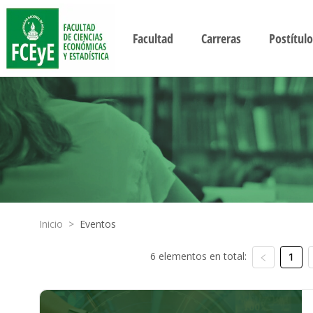
Facultad
Carreras
Postítulo
Inicio
>
Eventos
6 elementos en total:
1