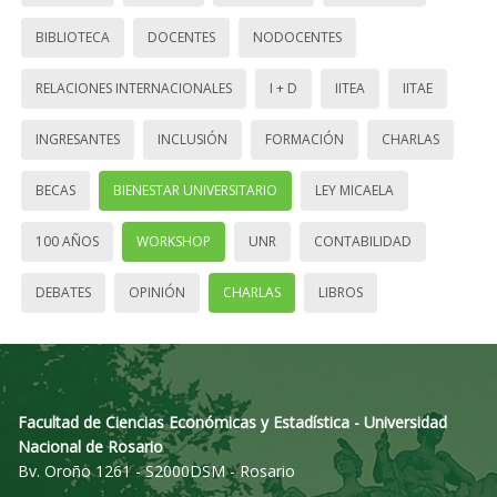
BIBLIOTECA
DOCENTES
NODOCENTES
RELACIONES INTERNACIONALES
I + D
IITEA
IITAE
INGRESANTES
INCLUSIÓN
FORMACIÓN
CHARLAS
BECAS
BIENESTAR UNIVERSITARIO
LEY MICAELA
100 AÑOS
WORKSHOP
UNR
CONTABILIDAD
DEBATES
OPINIÓN
CHARLAS
LIBROS
Facultad de Ciencias Económicas y Estadística - Universidad
Nacional de Rosario
Bv. Oroño 1261 - S2000DSM - Rosario