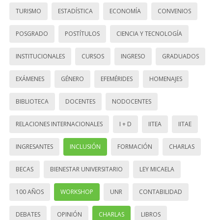
TURISMO
ESTADÍSTICA
ECONOMÍA
CONVENIOS
POSGRADO
POSTÍTULOS
CIENCIA Y TECNOLOGÍA
INSTITUCIONALES
CURSOS
INGRESO
GRADUADOS
EXÁMENES
GÉNERO
EFEMÉRIDES
HOMENAJES
BIBLIOTECA
DOCENTES
NODOCENTES
RELACIONES INTERNACIONALES
I + D
IITEA
IITAE
INGRESANTES
INCLUSIÓN
FORMACIÓN
CHARLAS
BECAS
BIENESTAR UNIVERSITARIO
LEY MICAELA
100 AÑOS
WORKSHOP
UNR
CONTABILIDAD
DEBATES
OPINIÓN
CHARLAS
LIBROS