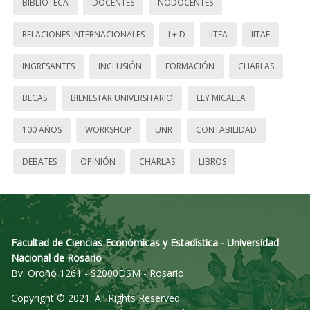
BIBLIOTECA
DOCENTES
NODOCENTES
RELACIONES INTERNACIONALES
I + D
IITEA
IITAE
INGRESANTES
INCLUSIÓN
FORMACIÓN
CHARLAS
BECAS
BIENESTAR UNIVERSITARIO
LEY MICAELA
100 AÑOS
WORKSHOP
UNR
CONTABILIDAD
DEBATES
OPINIÓN
CHARLAS
LIBROS
Facultad de Ciencias Económicas y Estadística - Universidad
Nacional de Rosario
Bv. Oroño 1261 - S2000DSM - Rosario
Copyright © 2021. All Rights Reserved.