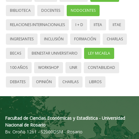
BIBLIOTECA
DOCENTES
NODOCENTES
RELACIONES INTERNACIONALES
I + D
IITEA
IITAE
INGRESANTES
INCLUSIÓN
FORMACIÓN
CHARLAS
BECAS
BIENESTAR UNIVERSITARIO
LEY MICAELA
100 AÑOS
WORKSHOP
UNR
CONTABILIDAD
DEBATES
OPINIÓN
CHARLAS
LIBROS
Facultad de Ciencias Económicas y Estadística - Universidad
Nacional de Rosario
Bv. Oroño 1261 - S2000DSM - Rosario