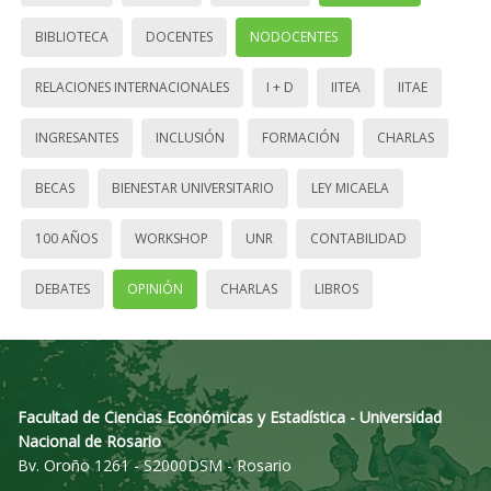
BIBLIOTECA
DOCENTES
NODOCENTES
RELACIONES INTERNACIONALES
I + D
IITEA
IITAE
INGRESANTES
INCLUSIÓN
FORMACIÓN
CHARLAS
BECAS
BIENESTAR UNIVERSITARIO
LEY MICAELA
100 AÑOS
WORKSHOP
UNR
CONTABILIDAD
DEBATES
OPINIÓN
CHARLAS
LIBROS
Facultad de Ciencias Económicas y Estadística - Universidad
Nacional de Rosario
Bv. Oroño 1261 - S2000DSM - Rosario