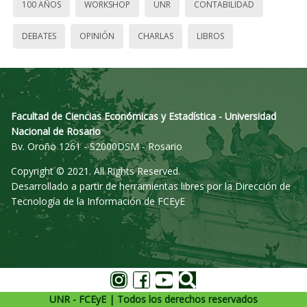
100 AÑOS
WORKSHOP
UNR
CONTABILIDAD
DEBATES
OPINIÓN
CHARLAS
LIBROS
Facultad de Ciencias Económicas y Estadística - Universidad
Nacional de Rosario
Bv. Oroño 1261 - S2000DSM - Rosario
Copyright © 2021. All Rights Reserved.
Desarrollado a partir de herramientas libres por la Dirección de
Tecnología de la Información de FCEyE
UNR - FCEyE | Todos los derechos reservados