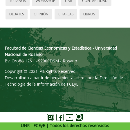
100 AÑOS
WORKSHOP
UNR
CONTABILIDAD
DEBATES
OPINIÓN
CHARLAS
LIBROS
Facultad de Ciencias Económicas y Estadística - Universidad
Nacional de Rosario
Bv. Oroño 1261 - S2000DSM - Rosario
Copyright © 2021. All Rights Reserved.
Desarrollado a partir de herramientas libres por la Dirección de
Tecnología de la Información de FCEyE
UNR - FCEyE | Todos los derechos reservados