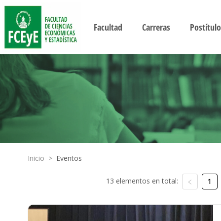
Facultad
Carreras
Postítulo
Inicio
>
Eventos
13 elementos en total:
1