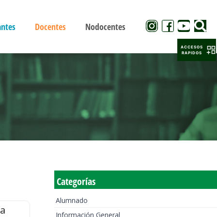
antes
Docentes
Nodocentes
ACCESOS
RAPIDOS
Categorías
Alumnado
la
Información General