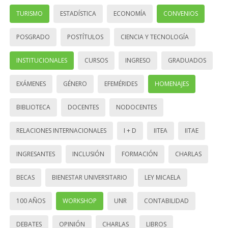
TURISMO
ESTADÍSTICA
ECONOMÍA
CONVENIOS
POSGRADO
POSTÍTULOS
CIENCIA Y TECNOLOGÍA
INSTITUCIONALES
CURSOS
INGRESO
GRADUADOS
EXÁMENES
GÉNERO
EFEMÉRIDES
HOMENAJES
BIBLIOTECA
DOCENTES
NODOCENTES
RELACIONES INTERNACIONALES
I + D
IITEA
IITAE
INGRESANTES
INCLUSIÓN
FORMACIÓN
CHARLAS
BECAS
BIENESTAR UNIVERSITARIO
LEY MICAELA
100 AÑOS
WORKSHOP
UNR
CONTABILIDAD
DEBATES
OPINIÓN
CHARLAS
LIBROS