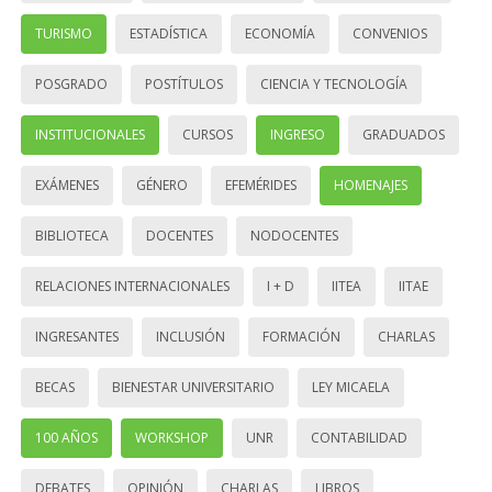
TURISMO
ESTADÍSTICA
ECONOMÍA
CONVENIOS
POSGRADO
POSTÍTULOS
CIENCIA Y TECNOLOGÍA
INSTITUCIONALES
CURSOS
INGRESO
GRADUADOS
EXÁMENES
GÉNERO
EFEMÉRIDES
HOMENAJES
BIBLIOTECA
DOCENTES
NODOCENTES
RELACIONES INTERNACIONALES
I + D
IITEA
IITAE
INGRESANTES
INCLUSIÓN
FORMACIÓN
CHARLAS
BECAS
BIENESTAR UNIVERSITARIO
LEY MICAELA
100 AÑOS
WORKSHOP
UNR
CONTABILIDAD
DEBATES
OPINIÓN
CHARLAS
LIBROS