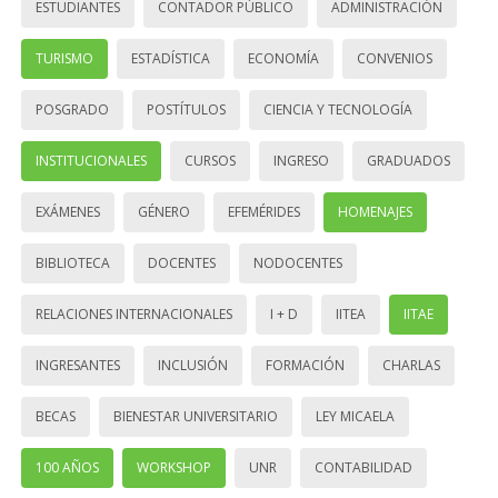
ESTUDIANTES
CONTADOR PÚBLICO
ADMINISTRACIÓN
TURISMO
ESTADÍSTICA
ECONOMÍA
CONVENIOS
POSGRADO
POSTÍTULOS
CIENCIA Y TECNOLOGÍA
INSTITUCIONALES
CURSOS
INGRESO
GRADUADOS
EXÁMENES
GÉNERO
EFEMÉRIDES
HOMENAJES
BIBLIOTECA
DOCENTES
NODOCENTES
RELACIONES INTERNACIONALES
I + D
IITEA
IITAE
INGRESANTES
INCLUSIÓN
FORMACIÓN
CHARLAS
BECAS
BIENESTAR UNIVERSITARIO
LEY MICAELA
100 AÑOS
WORKSHOP
UNR
CONTABILIDAD