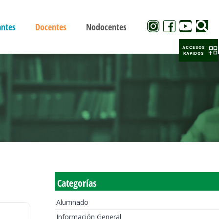
antes
Docentes
Nodocentes
ACCESOS
RAPIDOS
Categorías
Alumnado
Información General