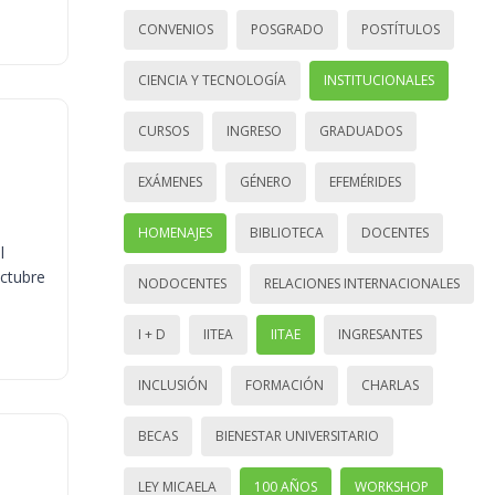
CONVENIOS
POSGRADO
POSTÍTULOS
CIENCIA Y TECNOLOGÍA
INSTITUCIONALES
CURSOS
INGRESO
GRADUADOS
EXÁMENES
GÉNERO
EFEMÉRIDES
HOMENAJES
BIBLIOTECA
DOCENTES
l
octubre
NODOCENTES
RELACIONES INTERNACIONALES
I + D
IITEA
IITAE
INGRESANTES
INCLUSIÓN
FORMACIÓN
CHARLAS
BECAS
BIENESTAR UNIVERSITARIO
LEY MICAELA
100 AÑOS
WORKSHOP