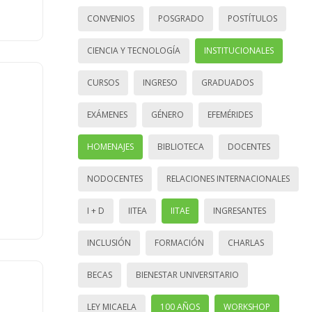
CONVENIOS
POSGRADO
POSTÍTULOS
CIENCIA Y TECNOLOGÍA
INSTITUCIONALES
CURSOS
INGRESO
GRADUADOS
EXÁMENES
GÉNERO
EFEMÉRIDES
HOMENAJES
BIBLIOTECA
DOCENTES
NODOCENTES
RELACIONES INTERNACIONALES
I + D
IITEA
IITAE
INGRESANTES
INCLUSIÓN
FORMACIÓN
CHARLAS
BECAS
BIENESTAR UNIVERSITARIO
LEY MICAELA
100 AÑOS
WORKSHOP