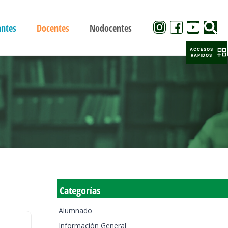
antes
Docentes
Nodocentes
ACCESOS
RAPIDOS
Categorías
Alumnado
Información General