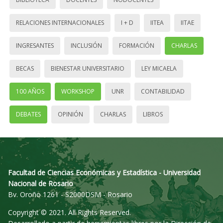
RELACIONES INTERNACIONALES
I + D
IITEA
IITAE
INGRESANTES
INCLUSIÓN
FORMACIÓN
CHARLAS
BECAS
BIENESTAR UNIVERSITARIO
LEY MICAELA
100 AÑOS
WORKSHOP
UNR
CONTABILIDAD
DEBATES
OPINIÓN
CHARLAS
LIBROS
Facultad de Ciencias Económicas y Estadística - Universidad
Nacional de Rosario
Bv. Oroño 1261 - S2000DSM - Rosario
Copyright © 2021. All Rights Reserved.