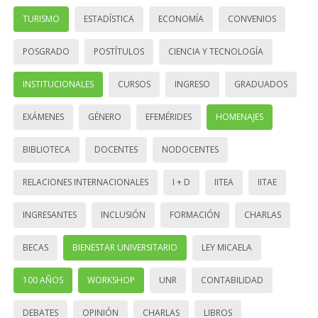
TURISMO
ESTADÍSTICA
ECONOMÍA
CONVENIOS
POSGRADO
POSTÍTULOS
CIENCIA Y TECNOLOGÍA
INSTITUCIONALES
CURSOS
INGRESO
GRADUADOS
EXÁMENES
GÉNERO
EFEMÉRIDES
HOMENAJES
BIBLIOTECA
DOCENTES
NODOCENTES
RELACIONES INTERNACIONALES
I + D
IITEA
IITAE
INGRESANTES
INCLUSIÓN
FORMACIÓN
CHARLAS
BECAS
BIENESTAR UNIVERSITARIO
LEY MICAELA
100 AÑOS
WORKSHOP
UNR
CONTABILIDAD
DEBATES
OPINIÓN
CHARLAS
LIBROS