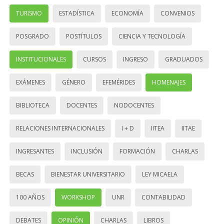
TURISMO
ESTADÍSTICA
ECONOMÍA
CONVENIOS
POSGRADO
POSTÍTULOS
CIENCIA Y TECNOLOGÍA
INSTITUCIONALES
CURSOS
INGRESO
GRADUADOS
EXÁMENES
GÉNERO
EFEMÉRIDES
HOMENAJES
BIBLIOTECA
DOCENTES
NODOCENTES
RELACIONES INTERNACIONALES
I + D
IITEA
IITAE
INGRESANTES
INCLUSIÓN
FORMACIÓN
CHARLAS
BECAS
BIENESTAR UNIVERSITARIO
LEY MICAELA
100 AÑOS
WORKSHOP
UNR
CONTABILIDAD
DEBATES
OPINIÓN
CHARLAS
LIBROS