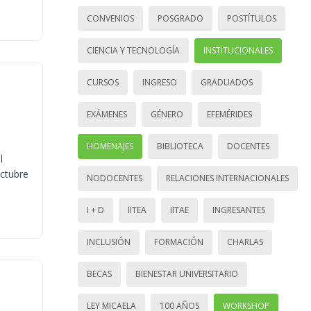
CONVENIOS
POSGRADO
POSTÍTULOS
CIENCIA Y TECNOLOGÍA
INSTITUCIONALES
CURSOS
INGRESO
GRADUADOS
EXÁMENES
GÉNERO
EFEMÉRIDES
HOMENAJES
BIBLIOTECA
DOCENTES
l
octubre
NODOCENTES
RELACIONES INTERNACIONALES
I + D
IITEA
IITAE
INGRESANTES
INCLUSIÓN
FORMACIÓN
CHARLAS
BECAS
BIENESTAR UNIVERSITARIO
LEY MICAELA
100 AÑOS
WORKSHOP