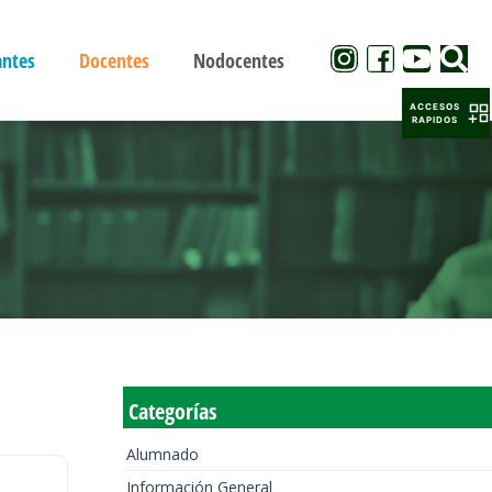
antes
Docentes
Nodocentes
ACCESOS
RAPIDOS
Categorías
Alumnado
Información General