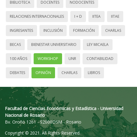
BIBLIOTECA
DOCENTES
NODOCENTES
RELACIONES INTERNACIONALES
I + D
IITEA
IITAE
INGRESANTES
INCLUSIÓN
FORMACIÓN
CHARLAS
BECAS
BIENESTAR UNIVERSITARIO
LEY MICAELA
100 AÑOS
WORKSHOP
UNR
CONTABILIDAD
DEBATES
OPINIÓN
CHARLAS
LIBROS
Facultad de Ciencias Económicas y Estadística - Universidad
Nacional de Rosario
Bv. Oroño 1261 - S2000DSM - Rosario
Copyright © 2021. All Rights Reserved.