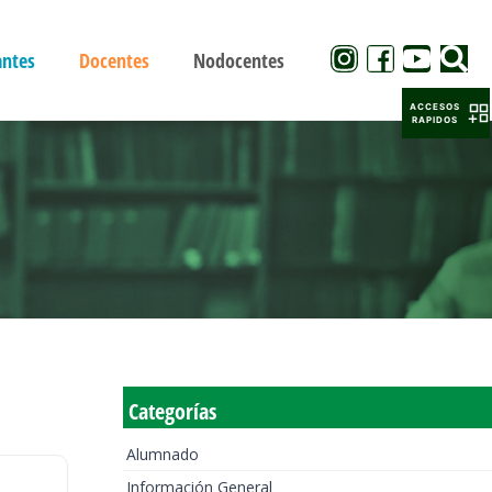
antes
Docentes
Nodocentes
ACCESOS
RAPIDOS
Categorías
Alumnado
Información General