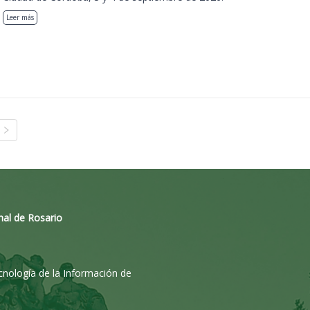
Leer más
nal de Rosario
ecnología de la Información de