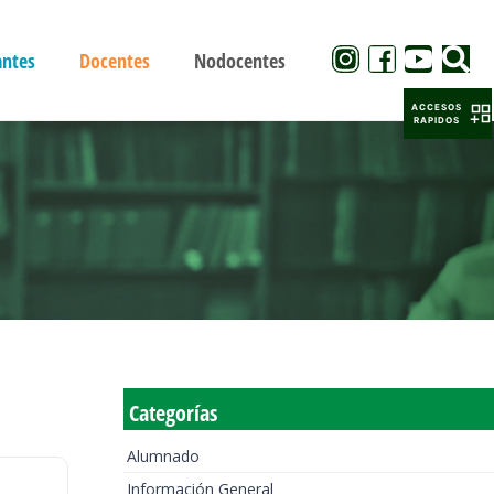
antes
Docentes
Nodocentes
ACCESOS
RAPIDOS
Categorías
Alumnado
Información General