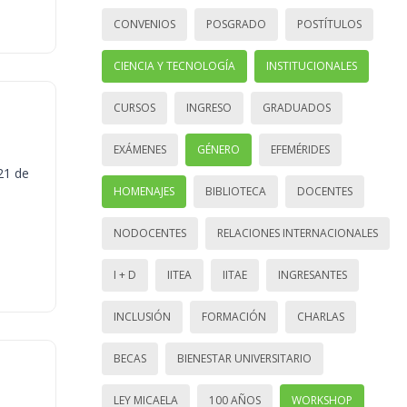
CONVENIOS
POSGRADO
POSTÍTULOS
CIENCIA Y TECNOLOGÍA
INSTITUCIONALES
CURSOS
INGRESO
GRADUADOS
EXÁMENES
GÉNERO
EFEMÉRIDES
21 de
HOMENAJES
BIBLIOTECA
DOCENTES
NODOCENTES
RELACIONES INTERNACIONALES
I + D
IITEA
IITAE
INGRESANTES
INCLUSIÓN
FORMACIÓN
CHARLAS
BECAS
BIENESTAR UNIVERSITARIO
LEY MICAELA
100 AÑOS
WORKSHOP