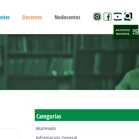
antes
Docentes
Nodocentes
ACCESOS
RAPIDOS
Categorías
Alumnado
Información General