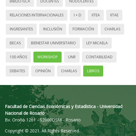
BIBLIOTECA
DOCENTES
NODOCENTES
RELACIONES INTERNACIONALES
I + D
IITEA
IITAE
INGRESANTES
INCLUSIÓN
FORMACIÓN
CHARLAS
BECAS
BIENESTAR UNIVERSITARIO
LEY MICAELA
100 AÑOS
WORKSHOP
UNR
CONTABILIDAD
DEBATES
OPINIÓN
CHARLAS
LIBROS
Facultad de Ciencias Económicas y Estadística - Universidad
Nacional de Rosario
Bv. Oroño 1261 - S2000DSM - Rosario
Copyright © 2021. All Rights Reserved.