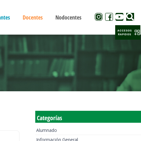
antes
Docentes
Nodocentes
ACCESOS
RAPIDOS
Categorías
Alumnado
Información General