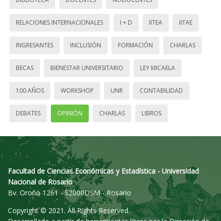
RELACIONES INTERNACIONALES
I + D
IITEA
IITAE
INGRESANTES
INCLUSIÓN
FORMACIÓN
CHARLAS
BECAS
BIENESTAR UNIVERSITARIO
LEY MICAELA
100 AÑOS
WORKSHOP
UNR
CONTABILIDAD
DEBATES
OPINIÓN
CHARLAS
LIBROS
Facultad de Ciencias Económicas y Estadística - Universidad
Nacional de Rosario
Bv. Oroño 1261 - S2000DSM - Rosario
Copyright © 2021. All Rights Reserved.