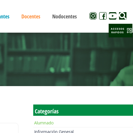
antes
Docentes
Nodocentes
ACCESOS
RAPIDOS
Categorías
Alumnado
Información General