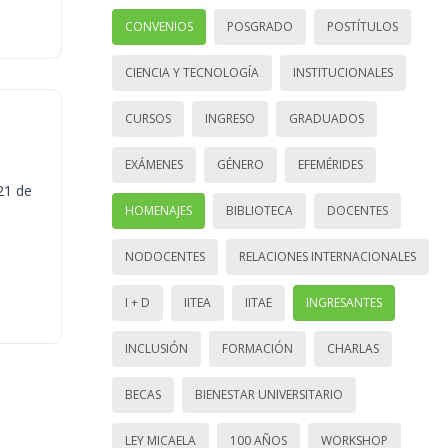
CONVENIOS
POSGRADO
POSTÍTULOS
CIENCIA Y TECNOLOGÍA
INSTITUCIONALES
CURSOS
INGRESO
GRADUADOS
EXÁMENES
GÉNERO
EFEMÉRIDES
21 de
HOMENAJES
BIBLIOTECA
DOCENTES
NODOCENTES
RELACIONES INTERNACIONALES
I + D
IITEA
IITAE
INGRESANTES
INCLUSIÓN
FORMACIÓN
CHARLAS
BECAS
BIENESTAR UNIVERSITARIO
LEY MICAELA
100 AÑOS
WORKSHOP