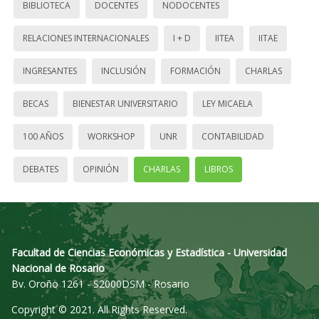
BIBLIOTECA
DOCENTES
NODOCENTES
RELACIONES INTERNACIONALES
I + D
IITEA
IITAE
INGRESANTES
INCLUSIÓN
FORMACIÓN
CHARLAS
BECAS
BIENESTAR UNIVERSITARIO
LEY MICAELA
100 AÑOS
WORKSHOP
UNR
CONTABILIDAD
DEBATES
OPINIÓN
CHARLAS
LIBROS
Facultad de Ciencias Económicas y Estadística - Universidad
Nacional de Rosario
Bv. Oroño 1261 - S2000DSM - Rosario
Copyright © 2021. All Rights Reserved.