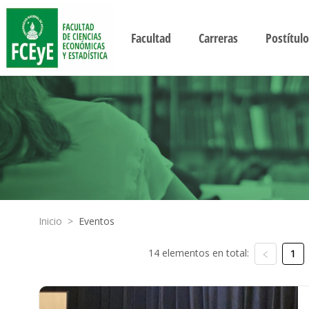
Facultad
Carreras
Postítulo
Inicio
>
Eventos
14 elementos en total:
1