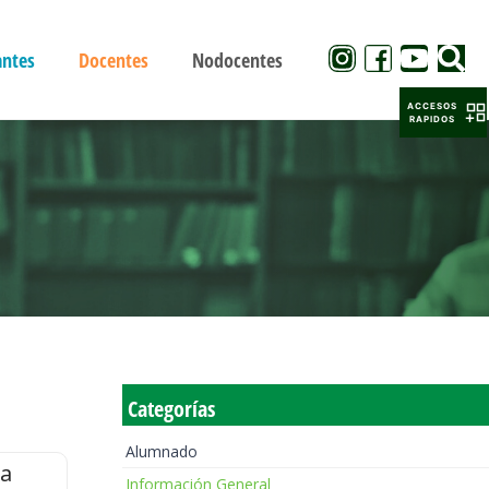
antes
Docentes
Nodocentes
ACCESOS
RAPIDOS
Categorías
Alumnado
la
Información General