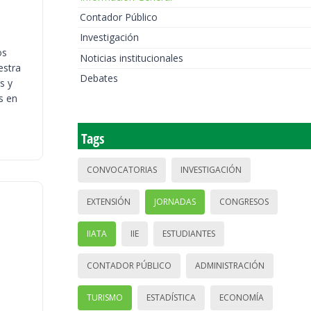
Contador Público
Investigación
os
Noticias institucionales
estra
Debates
s y
s en
Tags
CONVOCATORIAS
INVESTIGACIÓN
EXTENSIÓN
JORNADAS
CONGRESOS
IIATA
IIE
ESTUDIANTES
CONTADOR PÚBLICO
ADMINISTRACIÓN
TURISMO
ESTADÍSTICA
ECONOMÍA