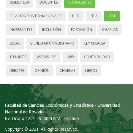
BIBLIOTECA
DOCENTES
NODOCENTES
RELACIONES INTERNACIONALES
I + D
IITEA
IITAE
INGRESANTES
INCLUSIÓN
FORMACIÓN
CHARLAS
BECAS
BIENESTAR UNIVERSITARIO
LEY MICAELA
100 AÑOS
WORKSHOP
UNR
CONTABILIDAD
DEBATES
OPINIÓN
CHARLAS
LIBROS
Facultad de Ciencias Económicas y Estadística - Universidad
Nacional de Rosario
Bv. Oroño 1261 - S2000DSM - Rosario
Copyright © 2021. All Rights Reserved.