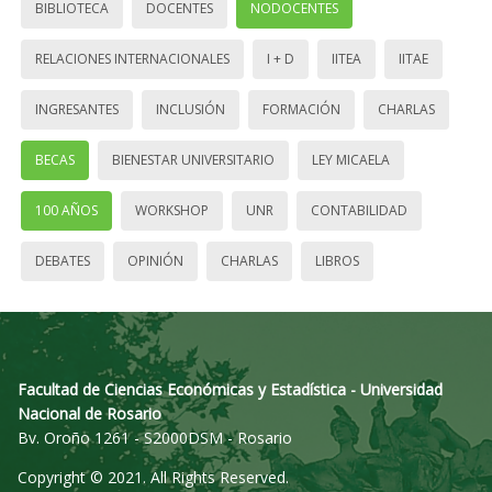
BIBLIOTECA
DOCENTES
NODOCENTES
RELACIONES INTERNACIONALES
I + D
IITEA
IITAE
INGRESANTES
INCLUSIÓN
FORMACIÓN
CHARLAS
BECAS
BIENESTAR UNIVERSITARIO
LEY MICAELA
100 AÑOS
WORKSHOP
UNR
CONTABILIDAD
DEBATES
OPINIÓN
CHARLAS
LIBROS
Facultad de Ciencias Económicas y Estadística - Universidad
Nacional de Rosario
Bv. Oroño 1261 - S2000DSM - Rosario
Copyright © 2021. All Rights Reserved.