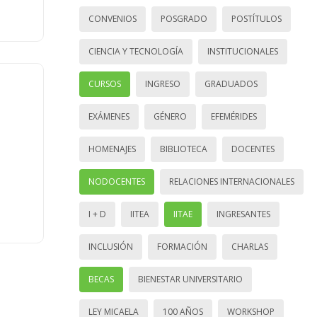
CONVENIOS
POSGRADO
POSTÍTULOS
CIENCIA Y TECNOLOGÍA
INSTITUCIONALES
CURSOS
INGRESO
GRADUADOS
EXÁMENES
GÉNERO
EFEMÉRIDES
HOMENAJES
BIBLIOTECA
DOCENTES
NODOCENTES
RELACIONES INTERNACIONALES
I + D
IITEA
IITAE
INGRESANTES
INCLUSIÓN
FORMACIÓN
CHARLAS
BECAS
BIENESTAR UNIVERSITARIO
LEY MICAELA
100 AÑOS
WORKSHOP