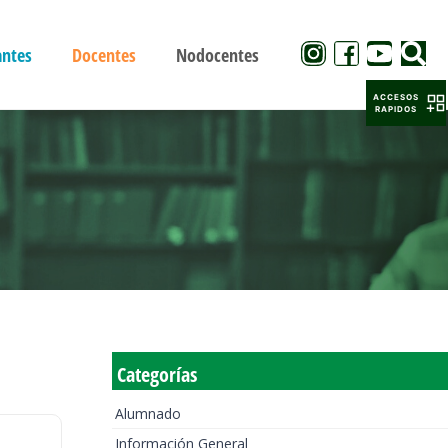
antes
Docentes
Nodocentes
ACCESOS
RAPIDOS
Categorías
Alumnado
Información General