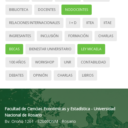
BIBLIOTECA
DOCENTES
NODOCENTES
RELACIONES INTERNACIONALES
I + D
IITEA
IITAE
INGRESANTES
INCLUSIÓN
FORMACIÓN
CHARLAS
BECAS
BIENESTAR UNIVERSITARIO
LEY MICAELA
100 AÑOS
WORKSHOP
UNR
CONTABILIDAD
DEBATES
OPINIÓN
CHARLAS
LIBROS
Facultad de Ciencias Económicas y Estadística - Universidad
Nacional de Rosario
Bv. Oroño 1261 - S2000DSM - Rosario