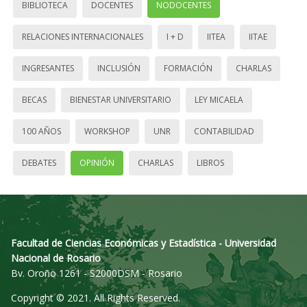
BIBLIOTECA
DOCENTES
NODOCENTES
RELACIONES INTERNACIONALES
I + D
IITEA
IITAE
INGRESANTES
INCLUSIÓN
FORMACIÓN
CHARLAS
BECAS
BIENESTAR UNIVERSITARIO
LEY MICAELA
100 AÑOS
WORKSHOP
UNR
CONTABILIDAD
DEBATES
OPINIÓN
CHARLAS
LIBROS
Facultad de Ciencias Económicas y Estadística - Universidad
Nacional de Rosario
Bv. Oroño 1261 - S2000DSM - Rosario
Copyright © 2021. All Rights Reserved.