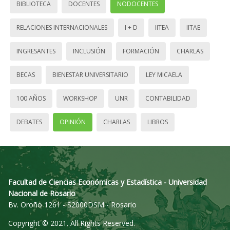
BIBLIOTECA
DOCENTES
NODOCENTES
RELACIONES INTERNACIONALES
I + D
IITEA
IITAE
INGRESANTES
INCLUSIÓN
FORMACIÓN
CHARLAS
BECAS
BIENESTAR UNIVERSITARIO
LEY MICAELA
100 AÑOS
WORKSHOP
UNR
CONTABILIDAD
DEBATES
OPINIÓN
CHARLAS
LIBROS
Facultad de Ciencias Económicas y Estadística - Universidad
Nacional de Rosario
Bv. Oroño 1261 - S2000DSM - Rosario
Copyright © 2021. All Rights Reserved.