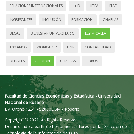
RELACIONES INTERNACIONALES
I + D
IITEA
IITAE
INGRESANTES
INCLUSIÓN
FORMACIÓN
CHARLAS
BECAS
BIENESTAR UNIVERSITARIO
LEY MICAELA
100 AÑOS
WORKSHOP
UNR
CONTABILIDAD
DEBATES
OPINIÓN
CHARLAS
LIBROS
Facultad de Ciencias Económicas y Estadística - Universidad
Nacional de Rosario
Bv. Oroño 1261 - S2000DSM - Rosario
Copyright © 2021. All Rights Reserved.
Desarrollado a partir de herramientas libres por la Dirección de
Tecnología de la Información de FCEyE