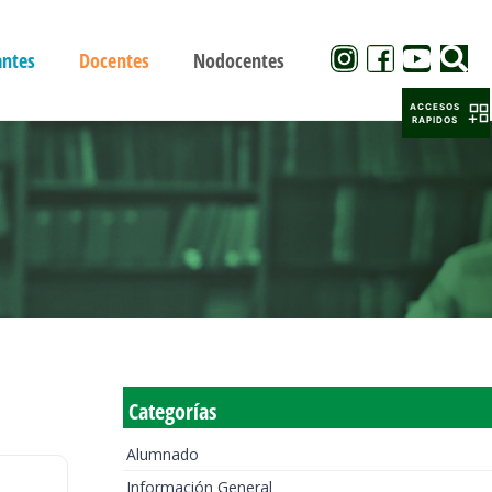
antes
Docentes
Nodocentes
ACCESOS
RAPIDOS
Categorías
Alumnado
Información General