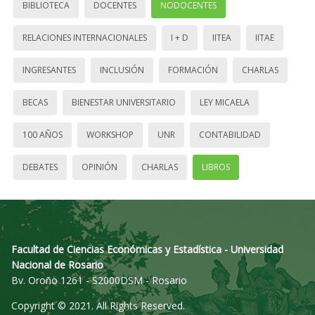
BIBLIOTECA
DOCENTES
NODOCENTES
RELACIONES INTERNACIONALES
I + D
IITEA
IITAE
INGRESANTES
INCLUSIÓN
FORMACIÓN
CHARLAS
BECAS
BIENESTAR UNIVERSITARIO
LEY MICAELA
100 AÑOS
WORKSHOP
UNR
CONTABILIDAD
DEBATES
OPINIÓN
CHARLAS
LIBROS
Facultad de Ciencias Económicas y Estadística - Universidad
Nacional de Rosario
Bv. Oroño 1261 - S2000DSM - Rosario
Copyright © 2021. All Rights Reserved.